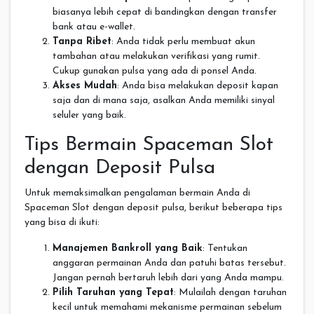
biasanya lebih cepat di bandingkan dengan transfer
bank atau e-wallet.
Tanpa Ribet
: Anda tidak perlu membuat akun
tambahan atau melakukan verifikasi yang rumit.
Cukup gunakan pulsa yang ada di ponsel Anda.
Akses Mudah
: Anda bisa melakukan deposit kapan
saja dan di mana saja, asalkan Anda memiliki sinyal
seluler yang baik.
Tips Bermain Spaceman Slot
dengan Deposit Pulsa
Untuk memaksimalkan pengalaman bermain Anda di
Spaceman Slot dengan deposit pulsa, berikut beberapa tips
yang bisa di ikuti:
Manajemen Bankroll yang Baik
: Tentukan
anggaran permainan Anda dan patuhi batas tersebut.
Jangan pernah bertaruh lebih dari yang Anda mampu.
Pilih Taruhan yang Tepat
: Mulailah dengan taruhan
kecil untuk memahami mekanisme permainan sebelum