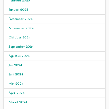
Februari 2025
Januari 2025
Desember 2024
November 2024
Oktober 2024
September 2024
Agustus 2024
Juli 2024
Juni 2024
Mei 2024
April 2024
Maret 2024