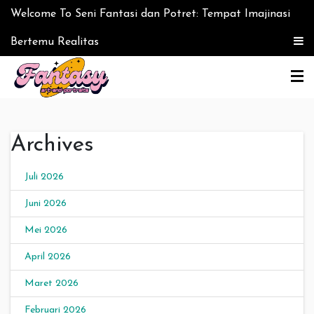
Skip to content
Welcome To Seni Fantasi dan Potret: Tempat Imajinasi
Bertemu Realitas
Seni Fantasi dan Potret:
Archives
Tempat Imajinasi
Bertemu Realitas
Juli 2026
Juni 2026
Mei 2026
April 2026
Maret 2026
Februari 2026