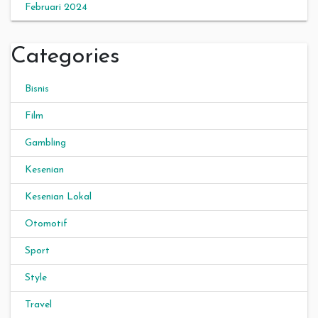
Februari 2024
Categories
Bisnis
Film
Gambling
Kesenian
Kesenian Lokal
Otomotif
Sport
Style
Travel