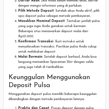
Daftar Akun
: Jika Anda belum memiliki akun, daftar
dengan mengisi informasi yang di perlukan.
Pilih Metode Deposit
: Setelah akun Anda aktif, pilih
opsi deposit pulsa sebagai metode pembayaran.
Masukkan Nominal Deposit
: Tentukan jumlah pulsa
yang juga ingin Anda gunakan untuk bermain.
Beberapa situs menawarkan deposit mulai dari
Rp10.000.
Konfirmasi Transaksi
: Ikuti instruksi untuk
menyelesaikan transaksi. Pastikan pulsa Anda cukup
untuk melakukan deposit.
Mulai Bermain
: Setelah deposit berhasil, Anda bisa
langsung memainkan Spaceman Slot dengan saldo
yang juga telah di tambahkan.
Keunggulan Menggunakan
Deposit Pulsa
Menggunakan deposit pulsa memiliki beberapa keunggulan
dibandingkan dengan metode pembayaran lainnya:
Praktis dan Cepat
: Proses deposit dengan pulsa