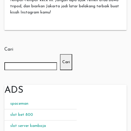
tempat-tempat kece ini. Jangan lupa ajak temen atau bawa
tripod, dan biarkan Jakarta jadi latar belakang terbaik buat
kisah Instagram kamu!
Cari
Cari
ADS
spaceman
slot bet 800
slot server kamboja