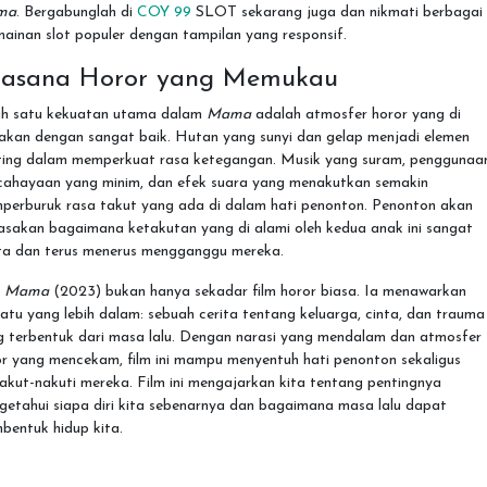
ma
. Bergabunglah di
COY 99
SLOT sekarang juga dan nikmati berbagai
ainan slot populer dengan tampilan yang responsif.
asana Horor yang Memukau
ah satu kekuatan utama dalam
Mama
adalah atmosfer horor yang di
takan dengan sangat baik. Hutan yang sunyi dan gelap menjadi elemen
ting dalam memperkuat rasa ketegangan. Musik yang suram, penggunaa
cahayaan yang minim, dan efek suara yang menakutkan semakin
perburuk rasa takut yang ada di dalam hati penonton. Penonton akan
asakan bagaimana ketakutan yang di alami oleh kedua anak ini sangat
ta dan terus menerus mengganggu mereka.
m
Mama
(2023) bukan hanya sekadar film horor biasa. Ia menawarkan
atu yang lebih dalam: sebuah cerita tentang keluarga, cinta, dan trauma
g terbentuk dari masa lalu. Dengan narasi yang mendalam dan atmosfer
or yang mencekam, film ini mampu menyentuh hati penonton sekaligus
kut-nakuti mereka. Film ini mengajarkan kita tentang pentingnya
getahui siapa diri kita sebenarnya dan bagaimana masa lalu dapat
bentuk hidup kita.