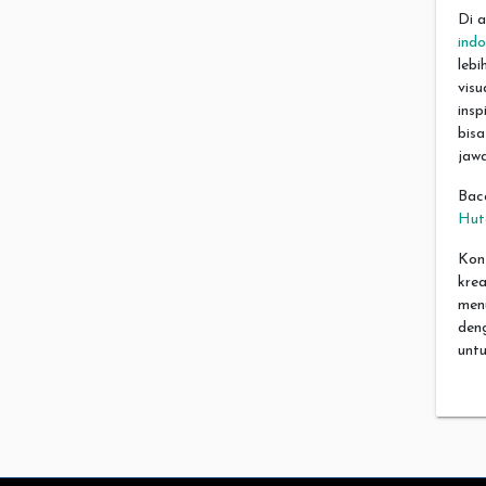
Di a
indo
lebi
vis
insp
bis
jaw
Bac
Hut
Kon
krea
men
den
untu