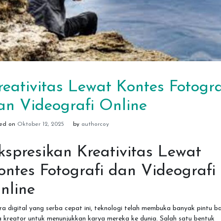
reativitas Lewat Kontes Fotogra
an Videografi Online
ted on
Oktober 12, 2025
by
authorcoy
kspresikan Kreativitas Lewat
ontes Fotografi dan Videografi
nline
ra digital yang serba cepat ini, teknologi telah membuka banyak pintu b
 kreator untuk menunjukkan karya mereka ke dunia. Salah satu bentuk