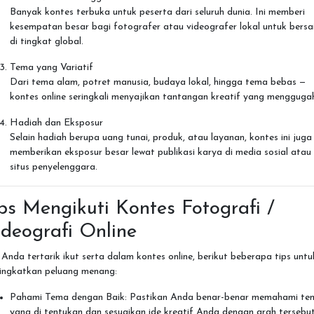
Banyak kontes terbuka untuk peserta dari seluruh dunia. Ini memberi
kesempatan besar bagi fotografer atau videografer lokal untuk bersa
di tingkat global.
Tema yang Variatif
Dari tema alam, potret manusia, budaya lokal, hingga tema bebas —
kontes online seringkali menyajikan tantangan kreatif yang mengguga
Hadiah dan Eksposur
Selain hadiah berupa uang tunai, produk, atau layanan, kontes ini juga
memberikan eksposur besar lewat publikasi karya di media sosial atau
situs penyelenggara.
ps Mengikuti Kontes Fotografi /
deografi Online
 Anda tertarik ikut serta dalam kontes online, berikut beberapa tips untu
ingkatkan peluang menang:
Pahami Tema dengan Baik: Pastikan Anda benar-benar memahami te
yang di tentukan dan sesuaikan ide kreatif Anda dengan arah tersebut