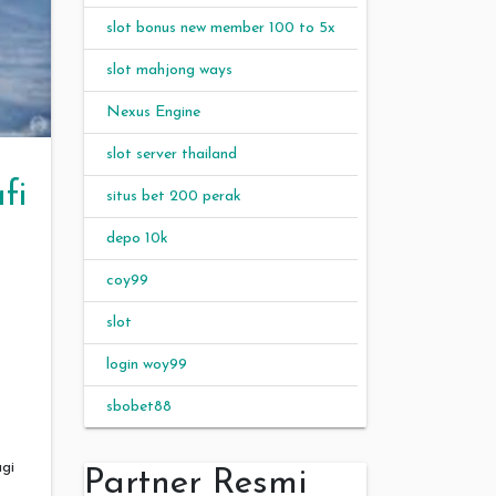
slot bonus new member 100 to 5x
slot mahjong ways
Nexus Engine
slot server thailand
fi
situs bet 200 perak
depo 10k
coy99
slot
login woy99
sbobet88
agi
Partner Resmi