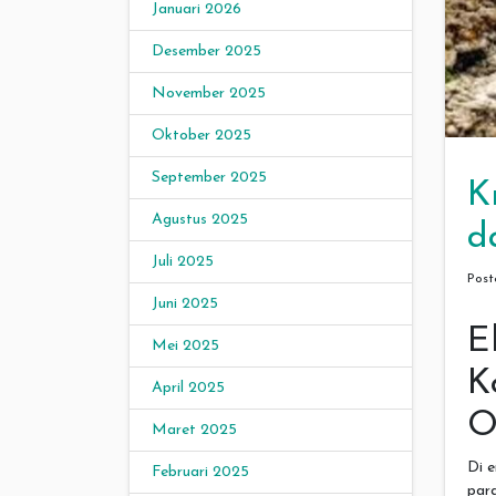
Januari 2026
Desember 2025
November 2025
Oktober 2025
September 2025
K
Agustus 2025
d
Juli 2025
Pos
Juni 2025
E
Mei 2025
K
April 2025
O
Maret 2025
Di e
Februari 2025
para