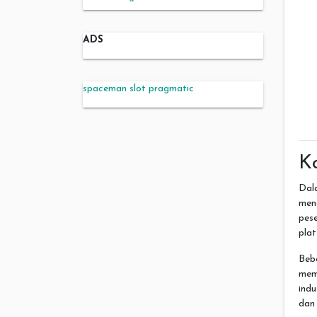
ADS
spaceman slot pragmatic
K
Dala
mend
pese
plat
Beb
mem
indu
dan 