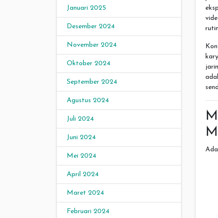
eksp
Januari 2025
vide
Desember 2024
ruti
November 2024
Kont
kar
Oktober 2024
jari
ada
September 2024
send
Agustus 2024
M
Juli 2024
M
Juni 2024
Ada
Mei 2024
April 2024
Maret 2024
Februari 2024