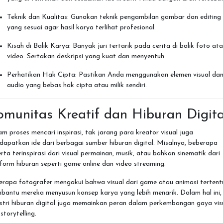
Teknik dan Kualitas: Gunakan teknik pengambilan gambar dan editing
yang sesuai agar hasil karya terlihat profesional.
Kisah di Balik Karya: Banyak juri tertarik pada cerita di balik foto at
video. Sertakan deskripsi yang kuat dan menyentuh.
Perhatikan Hak Cipta: Pastikan Anda menggunakan elemen visual da
audio yang bebas hak cipta atau milik sendiri.
omunitas Kreatif dan Hiburan Digita
m proses mencari inspirasi, tak jarang para kreator visual juga
apatkan ide dari berbagai sumber hiburan digital. Misalnya, beberapa
rta terinspirasi dari visual permainan, musik, atau bahkan sinematik dari
form hiburan seperti game online dan video streaming.
erapa fotografer mengakui bahwa visual dari game atau animasi tertent
bantu mereka menyusun konsep karya yang lebih menarik. Dalam hal ini,
stri hiburan digital juga memainkan peran dalam perkembangan gaya vis
storytelling.