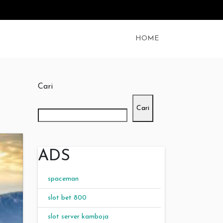
HOME
rtemu Realitas
Cari
Cari
ADS
spaceman
slot bet 800
slot server kamboja