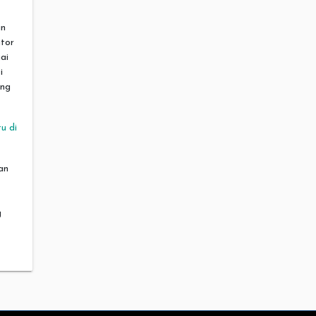
un
ator
ai
i
ung
u di
an
g