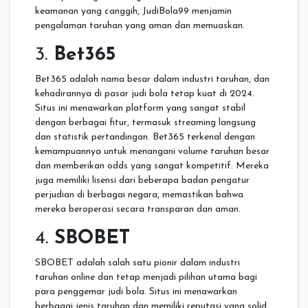
keamanan yang canggih, JudiBola99 menjamin
pengalaman taruhan yang aman dan memuaskan.
3.
Bet365
Bet365 adalah nama besar dalam industri taruhan, dan
kehadirannya di pasar judi bola tetap kuat di 2024.
Situs ini menawarkan platform yang sangat stabil
dengan berbagai fitur, termasuk streaming langsung
dan statistik pertandingan. Bet365 terkenal dengan
kemampuannya untuk menangani volume taruhan besar
dan memberikan odds yang sangat kompetitif. Mereka
juga memiliki lisensi dari beberapa badan pengatur
perjudian di berbagai negara, memastikan bahwa
mereka beroperasi secara transparan dan aman.
4.
SBOBET
SBOBET adalah salah satu pionir dalam industri
taruhan online dan tetap menjadi pilihan utama bagi
para penggemar judi bola. Situs ini menawarkan
berbagai jenis taruhan dan memiliki reputasi yang solid