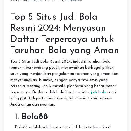
Posted on
Agustus 10, 2024
by
authorcoy
Top 5 Situs Judi Bola
Resmi 2024: Menyusun
Daftar Terpercaya untuk
Taruhan Bola yang Aman
Top 5 Situs Judi Bola Resmi 2024, industri taruhan bola
semakin berkembang pesat, menawarkan berbagai pilihan
situs yang menjanjikan pengalaman taruhan yang aman dan
menyenangkan. Namun, dengan banyaknya situs yang
tersedia, penting untuk memilih platform yang benar-benar
terpercaya. Berikut adalah daftar lima situs
judi bola
resmi
yang patut di pertimbangkan untuk memastikan taruhan
Anda aman dan nyaman.
1.
Bola88
Bola88 adalah salah satu situs judi bola terkemuka di