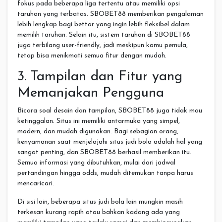
fokus pada beberapa liga tertentu atau memiliki opsi
taruhan yang terbatas. SBOBET88 memberikan pengalaman
lebih lengkap bagi bettor yang ingin lebih fleksibel dalam
memilih taruhan. Selain itu, sistem taruhan di SBOBET88
juga terbilang user-friendly, jadi meskipun kamu pemula,
tetap bisa menikmati semua fitur dengan mudah.
3. Tampilan dan Fitur yang
Memanjakan Pengguna
Bicara soal desain dan tampilan, SBOBET88 juga tidak mau
ketinggalan. Situs ini memiliki antarmuka yang simpel,
modern, dan mudah digunakan. Bagi sebagian orang,
kenyamanan saat menjelajahi situs judi bola adalah hal yang
sangat penting, dan SBOBET88 berhasil memberikan itu.
Semua informasi yang dibutuhkan, mulai dari jadwal
pertandingan hingga odds, mudah ditemukan tanpa harus
mencaricari.
Di sisi lain, beberapa situs judi bola lain mungkin masih
terkesan kurang rapih atau bahkan kadang ada yang