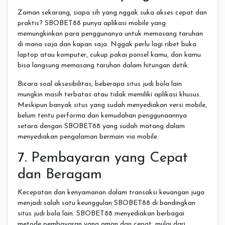
Zaman sekarang, siapa sih yang nggak suka akses cepat dan
praktis? SBOBET88 punya aplikasi mobile yang
memungkinkan para penggunanya untuk memasang taruhan
di mana saja dan kapan saja. Nggak perlu lagi ribet buka
laptop atau komputer, cukup pakai ponsel kamu, dan kamu
bisa langsung memasang taruhan dalam hitungan detik.
Bicara soal aksesibilitas, beberapa situs judi bola lain
mungkin masih terbatas atau tidak memiliki aplikasi khusus.
Meskipun banyak situs yang sudah menyediakan versi mobile,
belum tentu performa dan kemudahan penggunaannya
setara dengan SBOBET88 yang sudah matang dalam
menyediakan pengalaman bermain via mobile.
7. Pembayaran yang Cepat
dan Beragam
Kecepatan dan kenyamanan dalam transaksi keuangan juga
menjadi salah satu keunggulan SBOBET88 di bandingkan
situs judi bola lain. SBOBET88 menyediakan berbagai
metode pembayaran yang aman dan cepat, mulai dari