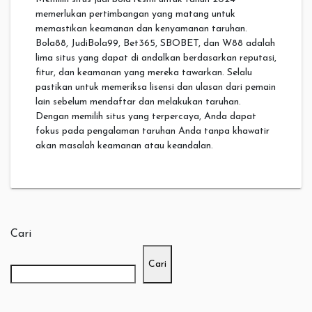
memerlukan pertimbangan yang matang untuk
memastikan keamanan dan kenyamanan taruhan.
Bola88, JudiBola99, Bet365, SBOBET, dan W88 adalah
lima situs yang dapat di andalkan berdasarkan reputasi,
fitur, dan keamanan yang mereka tawarkan. Selalu
pastikan untuk memeriksa lisensi dan ulasan dari pemain
lain sebelum mendaftar dan melakukan taruhan.
Dengan memilih situs yang terpercaya, Anda dapat
fokus pada pengalaman taruhan Anda tanpa khawatir
akan masalah keamanan atau keandalan.
Cari
Cari