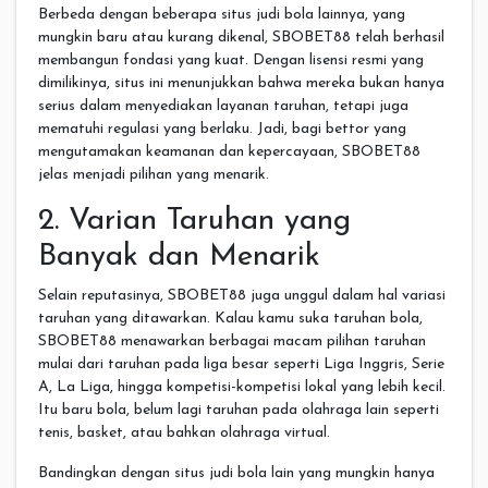
Berbeda dengan beberapa situs judi bola lainnya, yang
mungkin baru atau kurang dikenal, SBOBET88 telah berhasil
membangun fondasi yang kuat. Dengan lisensi resmi yang
dimilikinya, situs ini menunjukkan bahwa mereka bukan hanya
serius dalam menyediakan layanan taruhan, tetapi juga
mematuhi regulasi yang berlaku. Jadi, bagi bettor yang
mengutamakan keamanan dan kepercayaan, SBOBET88
jelas menjadi pilihan yang menarik.
2. Varian Taruhan yang
Banyak dan Menarik
Selain reputasinya, SBOBET88 juga unggul dalam hal variasi
taruhan yang ditawarkan. Kalau kamu suka taruhan bola,
SBOBET88 menawarkan berbagai macam pilihan taruhan
mulai dari taruhan pada liga besar seperti Liga Inggris, Serie
A, La Liga, hingga kompetisi-kompetisi lokal yang lebih kecil.
Itu baru bola, belum lagi taruhan pada olahraga lain seperti
tenis, basket, atau bahkan olahraga virtual.
Bandingkan dengan situs judi bola lain yang mungkin hanya