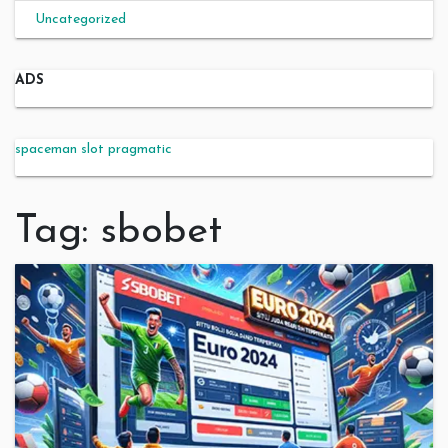
Uncategorized
ADS
spaceman slot pragmatic
Tag:
sbobet