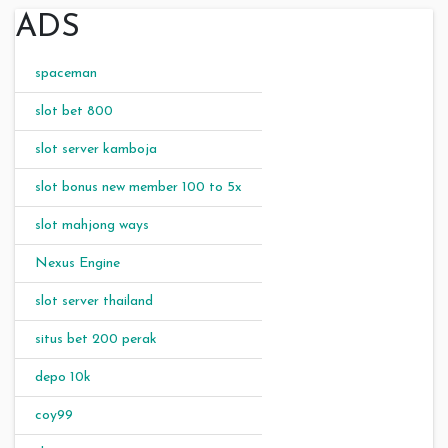
ADS
spaceman
slot bet 800
slot server kamboja
slot bonus new member 100 to 5x
slot mahjong ways
Nexus Engine
slot server thailand
situs bet 200 perak
depo 10k
coy99