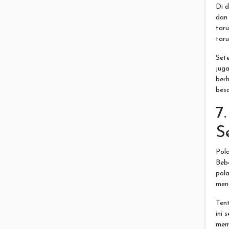
Di d
dan
tar
tar
Sete
juga
berh
bes
7
S
Pola
Beb
pola
men
Tent
ini
mem