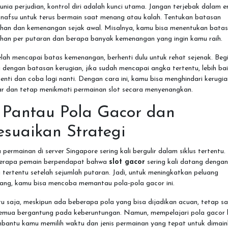
unia perjudian, kontrol diri adalah kunci utama. Jangan terjebak dalam 
 nafsu untuk terus bermain saat menang atau kalah. Tentukan batasan
uhan dan kemenangan sejak awal. Misalnya, kamu bisa menentukan batas
uhan per putaran dan berapa banyak kemenangan yang ingin kamu raih.
lah mencapai batas kemenangan, berhenti dulu untuk rehat sejenak. Beg
 dengan batasan kerugian, jika sudah mencapai angka tertentu, lebih ba
enti dan coba lagi nanti. Dengan cara ini, kamu bisa menghindari kerugia
ar dan tetap menikmati permainan slot secara menyenangkan.
. Pantau Pola Gacor dan
esuaikan Strategi
 permainan di server Singapore sering kali bergulir dalam siklus tertentu.
erapa pemain berpendapat bahwa
slot gacor
sering kali datang dengan
 tertentu setelah sejumlah putaran. Jadi, untuk meningkatkan peluang
ang, kamu bisa mencoba memantau pola-pola gacor ini.
u saja, meskipun ada beberapa pola yang bisa dijadikan acuan, tetap sa
 semua bergantung pada keberuntungan. Namun, mempelajari pola gacor 
bantu kamu memilih waktu dan jenis permainan yang tepat untuk dimain