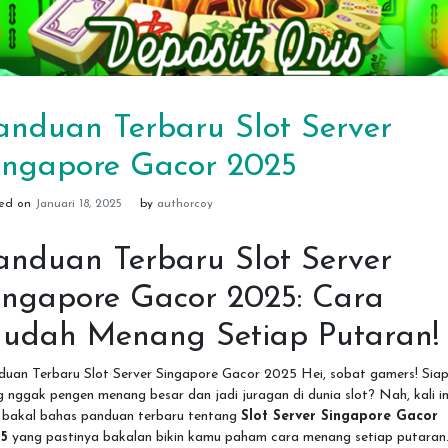
anduan Terbaru Slot Server
ingapore Gacor 2025
ted on
Januari 18, 2025
by
authorcoy
anduan Terbaru Slot Server
ingapore Gacor 2025: Cara
udah Menang Setiap Putaran!
duan Terbaru Slot Server Singapore Gacor 2025 Hei, sobat gamers! Sia
 nggak pengen menang besar dan jadi juragan di dunia slot? Nah, kali in
a bakal bahas panduan terbaru tentang
Slot Server Singapore Gacor
5
yang pastinya bakalan bikin kamu paham cara menang setiap putaran