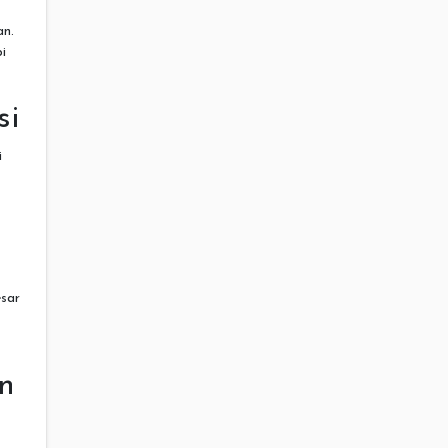
an.
i
si
i
sar
n