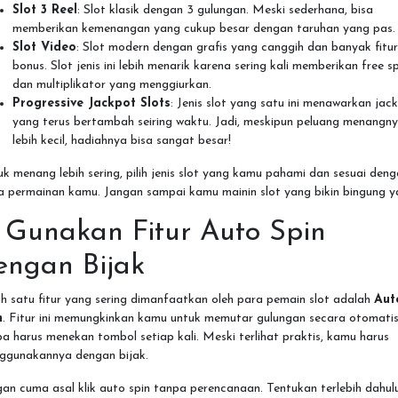
Slot 3 Reel
: Slot klasik dengan 3 gulungan. Meski sederhana, bisa
memberikan kemenangan yang cukup besar dengan taruhan yang pas.
Slot Video
: Slot modern dengan grafis yang canggih dan banyak fitur
bonus. Slot jenis ini lebih menarik karena sering kali memberikan free s
dan multiplikator yang menggiurkan.
Progressive Jackpot Slots
: Jenis slot yang satu ini menawarkan jac
yang terus bertambah seiring waktu. Jadi, meskipun peluang menangn
lebih kecil, hadiahnya bisa sangat besar!
k menang lebih sering, pilih jenis slot yang kamu pahami dan sesuai den
a permainan kamu. Jangan sampai kamu mainin slot yang bikin bingung y
. Gunakan Fitur Auto Spin
engan Bijak
h satu fitur yang sering dimanfaatkan oleh para pemain slot adalah
Aut
n
. Fitur ini memungkinkan kamu untuk memutar gulungan secara otomati
a harus menekan tombol setiap kali. Meski terlihat praktis, kamu harus
ggunakannya dengan bijak.
an cuma asal klik auto spin tanpa perencanaan. Tentukan terlebih dahul