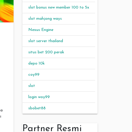
slot bonus new member 100 to 5x
slot mahjong ways
Nexus Engine
slot server thailand
situs bet 200 perak
depo 10k
coy99
slot
login woy99
sbobet88
pa
i
Partner Resmi
.