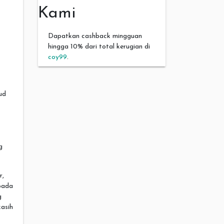
Kami
Dapatkan cashback mingguan
hingga 10% dari total kerugian di
coy99
.
ud
g
r,
 pada
g
kasih