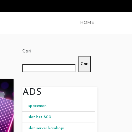
HOME
rtemu Realitas
Cari
Cari
ADS
spaceman
slot bet 800
slot server kamboja