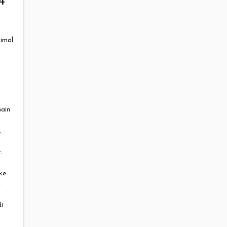
4
imal
main
.
.
ke
g
i