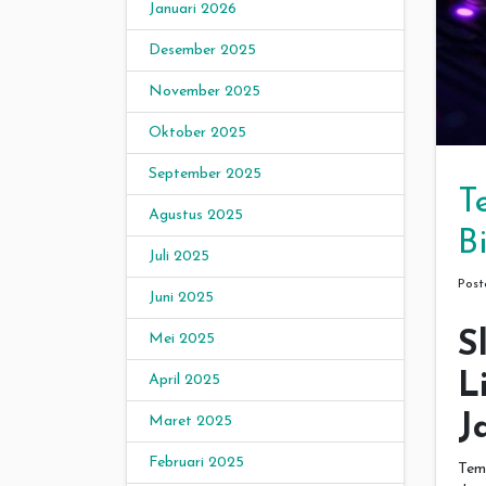
Januari 2026
Desember 2025
November 2025
Oktober 2025
September 2025
T
Agustus 2025
B
Juli 2025
Pos
Juni 2025
S
Mei 2025
L
April 2025
J
Maret 2025
Februari 2025
Tem