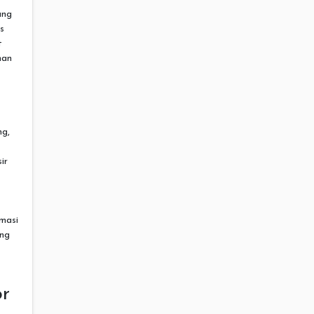
ang
s
t
han
ng,
ir
rmasi
ang
or