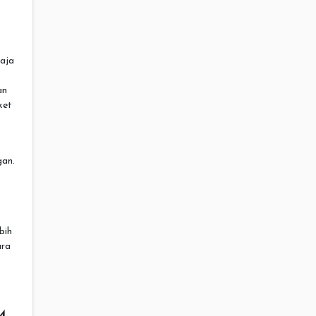
saja
an
ket
gan.
bih
ara