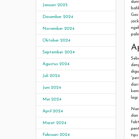
duni
Januari 2025
bahk
Gac
Desember 2024
jack
nge
November 2024
pali
Oktober 2024
A
September 2024
Sebe
Agustus 2024
deng
dig
Juli 2024
“per
dar
Juni 2024
keme
lagi
Mei 2024
Namu
April 2024
dan 
fakt
Maret 2024
pent
Februari 2024
tip