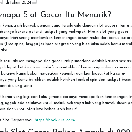
h di tahun 2024 ini!
enapa Slot Gacor Itu Menarik?
 kenapa sih banyak pemain yang tergila-gila dengan slot gacor? Tentu 
abannya karena potensi jackpot yang melimpah. Mesin slot yang gacor
anya lebih sering memberikan kemenangan besar, mulai dari bonus putar
is (free spins) hingga jackpot progresif yang bisa bikin saldo kamu mero
tika.
h satu alasan mengapa slot gacor jadi primadona adalah karena sensasi
g didapat ketika mesin mulai “memuntahkan” kemenangan demi kemenan
 kalanya kamu bakal merasakan kegembiraan luar biasa, ketika satu-
unya yang kamu butuhkan adalah ketukan tombol spin dan jackpot besar
nti di ujung sana.
t kamu yang lagi cari tahu gimana caranya mendapatkan kemenangan le
ng, nggak ada salahnya untuk melirik beberapa link yang banyak dicari p
in slot 2024. Mari kita bahas lebih lanjut!
s Slot Terpercaya :
https://book-susi.com/