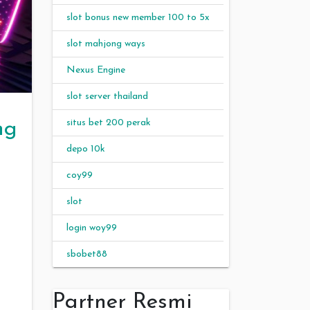
slot bonus new member 100 to 5x
slot mahjong ways
Nexus Engine
slot server thailand
situs bet 200 perak
ng
depo 10k
coy99
slot
login woy99
sbobet88
Partner Resmi