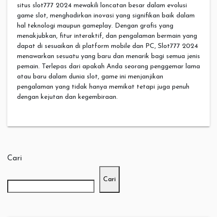
situs slot777 2024 mewakili loncatan besar dalam evolusi
game slot, menghadirkan inovasi yang signifikan baik dalam
hal teknologi maupun gameplay. Dengan grafis yang
menakjubkan, fitur interaktif, dan pengalaman bermain yang
dapat di sesuaikan di platform mobile dan PC, Slot777 2024
menawarkan sesuatu yang baru dan menarik bagi semua jenis
pemain. Terlepas dari apakah Anda seorang penggemar lama
atau baru dalam dunia slot, game ini menjanjikan
pengalaman yang tidak hanya memikat tetapi juga penuh
dengan kejutan dan kegembiraan.
Cari
Cari