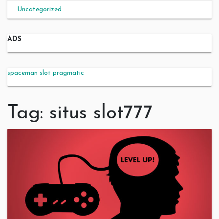
Uncategorized
ADS
spaceman slot pragmatic
Tag:
situs slot777