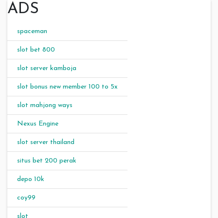
ADS
spaceman
slot bet 800
slot server kamboja
slot bonus new member 100 to 5x
slot mahjong ways
Nexus Engine
slot server thailand
situs bet 200 perak
depo 10k
coy99
slot