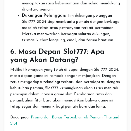
menciptakan rasa kebersamaan dan saling mendukung
di antara pemain.
Dukungan Pelanggan
: Tim dukungan pelanggan
Slot777 2024 siap membantu pemain dengan berbagai
masalah teknis atau pertanyaan terkait permainan.
Mereka menawarkan berbagai saluran dukungan,
termasuk chat langsung, email, dan forum bantuan.
6. Masa Depan Slot777: Apa
yang Akan Datang?
Melihat kemajuan yang telah di capai dengan Slot777 2024,
masa depan game ini tampak sangat menjanjikan. Dengan
terus mengadopsi teknologi terbaru dan beradaptasi dengan
kebutuhan pemain, Slot777 kemungkinan akan terus menjadi
pemimpin dalam inovasi game slot. Pembaruan rutin dan
penambahan fitur baru akan memastikan bahwa game ini
tetap segar dan menarik bagi pemain baru dan lama.
Baca juga:
Promo dan Bonus Terbaik untuk Pemain Thailand
Slot