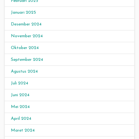
Februari 2025
Januari 2025
Desember 2024
November 2024
Oktober 2024
September 2024
Agustus 2024
Juli 2024
Juni 2024
Mei 2024
April 2024
Maret 2024