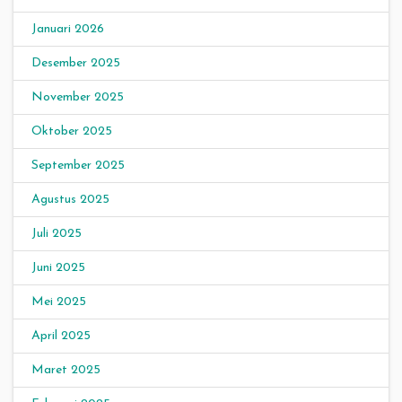
Januari 2026
Desember 2025
November 2025
Oktober 2025
September 2025
Agustus 2025
Juli 2025
Juni 2025
Mei 2025
April 2025
Maret 2025