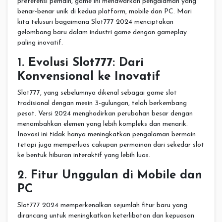
preferensi pemain, game ini menawarkan pengalaman yang
benar-benar unik di kedua platform, mobile dan PC. Mari
kita telusuri bagaimana Slot777 2024 menciptakan
gelombang baru dalam industri game dengan gameplay
paling inovatif.
1. Evolusi Slot777: Dari
Konvensional ke Inovatif
Slot777, yang sebelumnya dikenal sebagai game slot
tradisional dengan mesin 3-gulungan, telah berkembang
pesat. Versi 2024 menghadirkan perubahan besar dengan
menambahkan elemen yang lebih kompleks dan menarik.
Inovasi ini tidak hanya meningkatkan pengalaman bermain
tetapi juga memperluas cakupan permainan dari sekedar slot
ke bentuk hiburan interaktif yang lebih luas.
2. Fitur Unggulan di Mobile dan
PC
Slot777 2024 memperkenalkan sejumlah fitur baru yang
dirancang untuk meningkatkan keterlibatan dan kepuasan