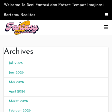
Skip to content
Welcome To Seni Fantasi dan Potret: Tempat Imajinasi
Bertemu Realitas
Seni Fantasi dan Potret:
Archives
Tempat Imajinasi
Bertemu Realitas
Juli 2026
Juni 2026
Mei 2026
April 2026
Maret 2026
Februari 2026