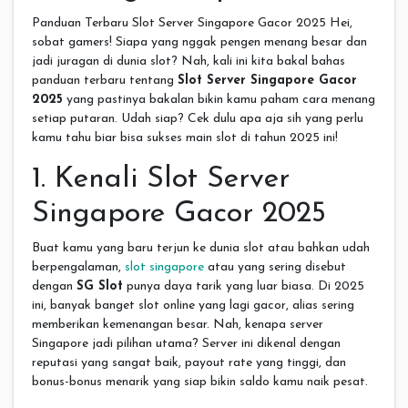
Panduan Terbaru Slot Server Singapore Gacor 2025 Hei,
sobat gamers! Siapa yang nggak pengen menang besar dan
jadi juragan di dunia slot? Nah, kali ini kita bakal bahas
panduan terbaru tentang
Slot Server Singapore Gacor
2025
yang pastinya bakalan bikin kamu paham cara menang
setiap putaran. Udah siap? Cek dulu apa aja sih yang perlu
kamu tahu biar bisa sukses main slot di tahun 2025 ini!
1. Kenali Slot Server
Singapore Gacor 2025
Buat kamu yang baru terjun ke dunia slot atau bahkan udah
berpengalaman,
slot singapore
atau yang sering disebut
dengan
SG Slot
punya daya tarik yang luar biasa. Di 2025
ini, banyak banget slot online yang lagi gacor, alias sering
memberikan kemenangan besar. Nah, kenapa server
Singapore jadi pilihan utama? Server ini dikenal dengan
reputasi yang sangat baik, payout rate yang tinggi, dan
bonus-bonus menarik yang siap bikin saldo kamu naik pesat.