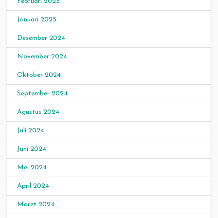
Februari 2025
Januari 2025
Desember 2024
November 2024
Oktober 2024
September 2024
Agustus 2024
Juli 2024
Juni 2024
Mei 2024
April 2024
Maret 2024