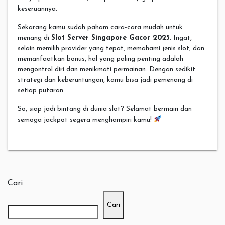
keseruannya.
Sekarang kamu sudah paham cara-cara mudah untuk
menang di
Slot Server Singapore Gacor 2025
. Ingat,
selain memilih provider yang tepat, memahami jenis slot, dan
memanfaatkan bonus, hal yang paling penting adalah
mengontrol diri dan menikmati permainan. Dengan sedikit
strategi dan keberuntungan, kamu bisa jadi pemenang di
setiap putaran.
So, siap jadi bintang di dunia slot? Selamat bermain dan
semoga jackpot segera menghampiri kamu!
Cari
Cari