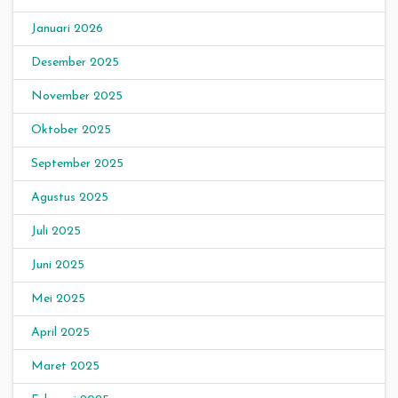
Januari 2026
Desember 2025
November 2025
Oktober 2025
September 2025
Agustus 2025
Juli 2025
Juni 2025
Mei 2025
April 2025
Maret 2025