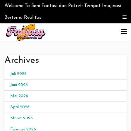
Skip to content
Welcome To Seni Fantasi dan Potret: Tempat Imajinasi
Bertemu Realitas
Seni Fantasi dan Potret:
Archives
Tempat Imajinasi
Bertemu Realitas
Juli 2026
Juni 2026
Mei 2026
April 2026
Maret 2026
Februari 2026