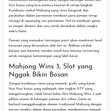
menawarkan kemungkinan baru, dengan berbagai simbol dan
fitur bonus yang bisa memicu kejutan di setiap langkah.
Kombinasi simbol Mahjong yang terus bergerak dan
perubahan dalam permainan membuat para pemain tetap
terjaga di sepanjang sesi permainan. Hal ini membuat game
ini sangat dinamis dan seru untuk dimainkan dalam jangka
waktu lama.
Pemain yang menyukai tantangan pasti akan menikmati level
keseruan yang ditawarkan oleh slot ini. Bahkan setelah
berjam-jam bermain, mereka masih bisa merasa tertantang
untuk mengejar kemenangan yang lebih besar.
Mahjong Wins 3, Slot yang
Nggak Bikin Bosan
Dengan kombinasi tema yang menarik, grafis yang keren,
fitur-fitur bonus yang melimpah, dan tingkat RTP yang
menguntungkan, tidak heran kalau Slot Mahjong Wins 3 jadi
pilihan utama di kalangan pemain slot online. Game ini
berhasil menggabungkan elemen tradisional Mahjong dengan
inovasi modern dalam dunia perjudian, membuatnya menjadi