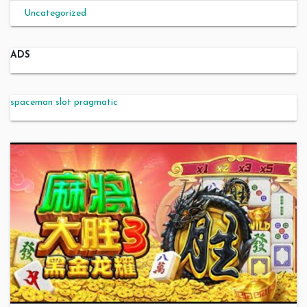
Uncategorized
ADS
spaceman slot pragmatic