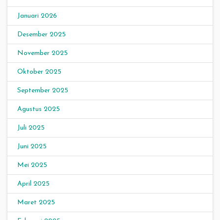
Januari 2026
Desember 2025
November 2025
Oktober 2025
September 2025
Agustus 2025
Juli 2025
Juni 2025
Mei 2025
April 2025
Maret 2025