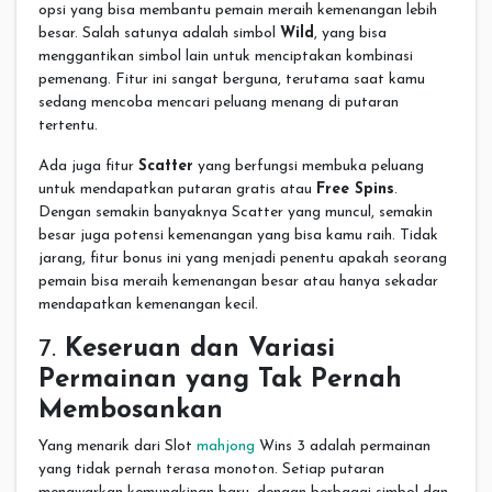
opsi yang bisa membantu pemain meraih kemenangan lebih
besar. Salah satunya adalah simbol
Wild
, yang bisa
menggantikan simbol lain untuk menciptakan kombinasi
pemenang. Fitur ini sangat berguna, terutama saat kamu
sedang mencoba mencari peluang menang di putaran
tertentu.
Ada juga fitur
Scatter
yang berfungsi membuka peluang
untuk mendapatkan putaran gratis atau
Free Spins
.
Dengan semakin banyaknya Scatter yang muncul, semakin
besar juga potensi kemenangan yang bisa kamu raih. Tidak
jarang, fitur bonus ini yang menjadi penentu apakah seorang
pemain bisa meraih kemenangan besar atau hanya sekadar
mendapatkan kemenangan kecil.
7.
Keseruan dan Variasi
Permainan yang Tak Pernah
Membosankan
Yang menarik dari Slot
mahjong
Wins 3 adalah permainan
yang tidak pernah terasa monoton. Setiap putaran