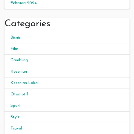
Februari 2024
Categories
Bisnis
Film
Gambling
Kesenian
Kesenian Lokal
Otomotif
Sport
Style
Travel