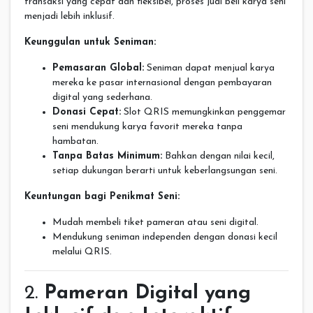
transaksi yang cepat dan fleksibel, proses jual beli karya seni
menjadi lebih inklusif.
Keunggulan untuk Seniman:
Pemasaran Global:
Seniman dapat menjual karya
mereka ke pasar internasional dengan pembayaran
digital yang sederhana.
Donasi Cepat:
Slot QRIS memungkinkan penggemar
seni mendukung karya favorit mereka tanpa
hambatan.
Tanpa Batas Minimum:
Bahkan dengan nilai kecil,
setiap dukungan berarti untuk keberlangsungan seni.
Keuntungan bagi Penikmat Seni:
Mudah membeli tiket pameran atau seni digital.
Mendukung seniman independen dengan donasi kecil
melalui QRIS.
2.
Pameran Digital yang