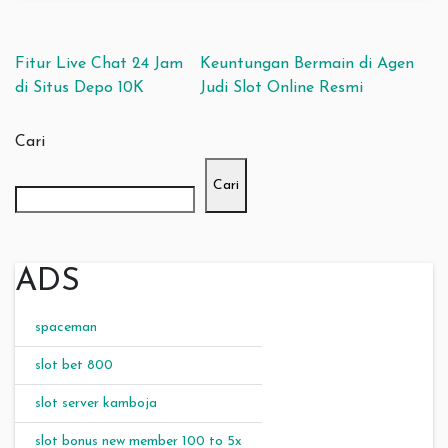
Navigasi pos
Fitur Live Chat 24 Jam
Keuntungan Bermain di Agen
di Situs Depo 10K
Judi Slot Online Resmi
Cari
Cari
ADS
spaceman
slot bet 800
slot server kamboja
slot bonus new member 100 to 5x