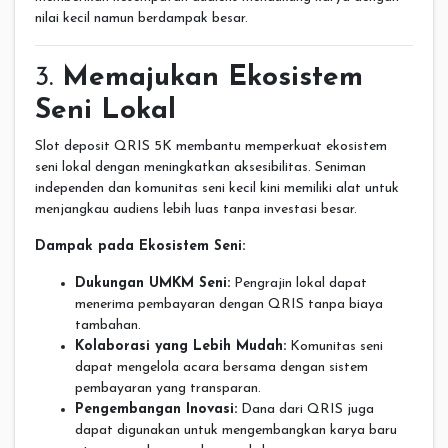
nilai kecil namun berdampak besar.
3.
Memajukan Ekosistem
Seni Lokal
Slot deposit QRIS 5K membantu memperkuat ekosistem
seni lokal dengan meningkatkan aksesibilitas. Seniman
independen dan komunitas seni kecil kini memiliki alat untuk
menjangkau audiens lebih luas tanpa investasi besar.
Dampak pada Ekosistem Seni:
Dukungan UMKM Seni:
Pengrajin lokal dapat
menerima pembayaran dengan QRIS tanpa biaya
tambahan.
Kolaborasi yang Lebih Mudah:
Komunitas seni
dapat mengelola acara bersama dengan sistem
pembayaran yang transparan.
Pengembangan Inovasi:
Dana dari QRIS juga
dapat digunakan untuk mengembangkan karya baru