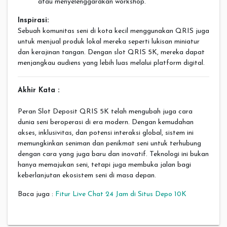
atau menyelenggarakan workshop.
Inspirasi:
Sebuah komunitas seni di kota kecil menggunakan QRIS juga
untuk menjual produk lokal mereka seperti lukisan miniatur
dan kerajinan tangan. Dengan slot QRIS 5K, mereka dapat
menjangkau audiens yang lebih luas melalui platform digital.
Akhir Kata :
Peran Slot Deposit QRIS 5K telah mengubah juga cara
dunia seni beroperasi di era modern. Dengan kemudahan
akses, inklusivitas, dan potensi interaksi global, sistem ini
memungkinkan seniman dan penikmat seni untuk terhubung
dengan cara yang juga baru dan inovatif. Teknologi ini bukan
hanya memajukan seni, tetapi juga membuka jalan bagi
keberlanjutan ekosistem seni di masa depan.
Baca juga :
Fitur Live Chat 24 Jam di Situs Depo 10K