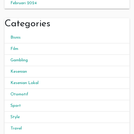
Februari 2024
Categories
Bisnis
Film
Gambling
Kesenian
Kesenian Lokal
Otomotif
Sport
Style
Travel