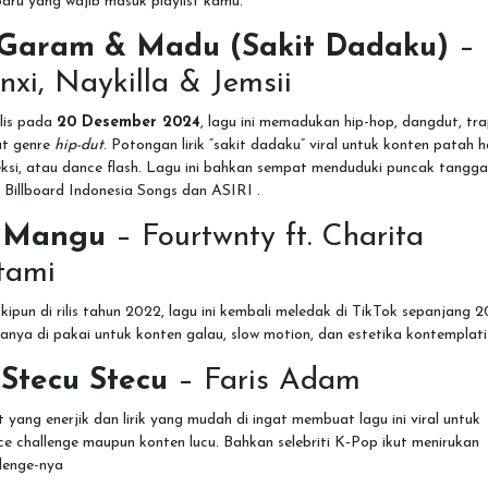
aru yang wajib masuk playlist kamu.
Garam & Madu (Sakit Dadaku)
–
nxi, Naykilla & Jemsii
ilis pada
20 Desember 2024
, lagu ini memadukan hip-hop, dangdut, tra
ut genre
hip-dut
. Potongan lirik “sakit dadaku” viral untuk konten patah h
eksi, atau dance flash. Lagu ini bahkan sempat menduduki puncak tangga
 Billboard Indonesia Songs dan ASIRI
.
.
Mangu
– Fourtwnty ft. Charita
tami
ipun di rilis tahun 2022, lagu ini kembali meledak di TikTok sepanjang 2
anya di pakai untuk konten galau, slow motion, dan estetika kontemplati
.
Stecu Stecu
– Faris Adam
 yang enerjik dan lirik yang mudah di ingat membuat lagu ini viral untuk
e challenge maupun konten lucu. Bahkan selebriti K‑Pop ikut menirukan
lenge-nya