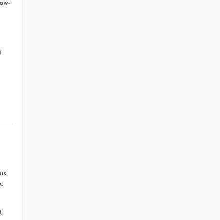
low-
g
rus
k.
,