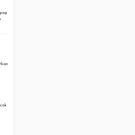
‑pop
n
tkan
ocok