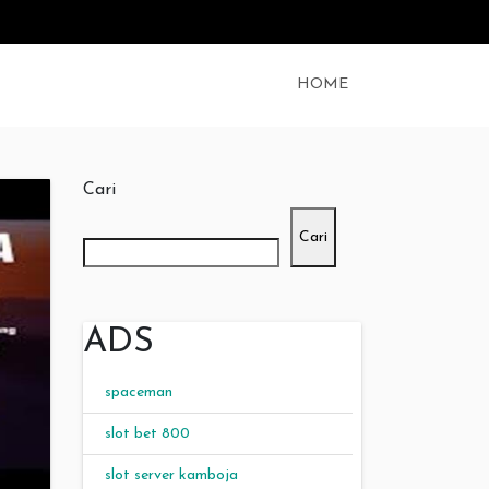
HOME
rtemu Realitas
Cari
Cari
ADS
spaceman
slot bet 800
slot server kamboja