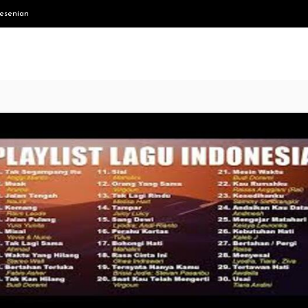
esenian
tret: Tempat Imajinasi Be